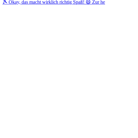
🎾 Okay, das macht wirklich richtig Spaß! 😄 Zur he